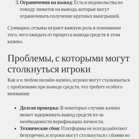
Ограничения на вывод:
Есть и недовольства по
поводу лимитов на вывода, которые могут
ограничивать получение крупных выигрышей.
Суммарно, отзывы играют важную роль в понимании
того, чего ожидать от процесса вывода средств в этом
казино.
Проблемы, с которыми могут
столкнуться игроки
Как и в любом онлайн-казино, игроки могут сталкиваться
с проблемами при выводе средств, что требует особого
внимания:
Долгая проверка:
В некоторых случаях казино
может задерживать вывод средств из-за
необходимости верификации личности.
Технические сбои:
Платформы не всегда работают
безупречно, и игроки могут столкнуться с сбоями во