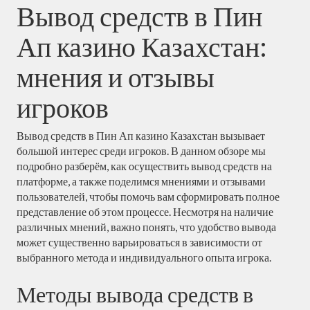
Вывод средств в Пин
Ап казино Казахстан:
мнения и отзывы
игроков
Вывод средств в Пин Ап казино Казахстан вызывает
большой интерес среди игроков. В данном обзоре мы
подробно разберём, как осуществить вывод средств на
платформе, а также поделимся мнениями и отзывами
пользователей, чтобы помочь вам сформировать полное
представление об этом процессе. Несмотря на наличие
различных мнений, важно понять, что удобство вывода
может существенно варьироваться в зависимости от
выбранного метода и индивидуального опыта игрока.
Методы вывода средств в