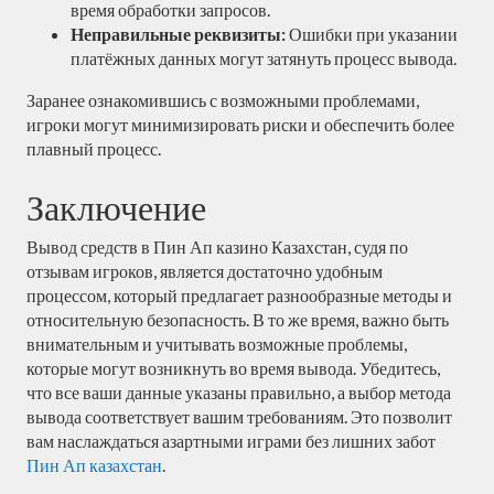
время обработки запросов.
Неправильные реквизиты:
Ошибки при указании
платёжных данных могут затянуть процесс вывода.
Заранее ознакомившись с возможными проблемами,
игроки могут минимизировать риски и обеспечить более
плавный процесс.
Заключение
Вывод средств в Пин Ап казино Казахстан, судя по
отзывам игроков, является достаточно удобным
процессом, который предлагает разнообразные методы и
относительную безопасность. В то же время, важно быть
внимательным и учитывать возможные проблемы,
которые могут возникнуть во время вывода. Убедитесь,
что все ваши данные указаны правильно, а выбор метода
вывода соответствует вашим требованиям. Это позволит
вам наслаждаться азартными играми без лишних забот
Пин Ап казахстан
.