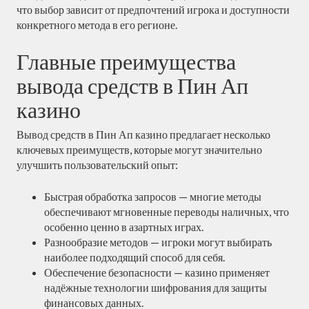
что выбор зависит от предпочтений игрока и доступности
конкретного метода в его регионе.
Главные преимущества
вывода средств в Пин Ап
казино
Вывод средств в Пин Ап казино предлагает несколько
ключевых преимуществ, которые могут значительно
улучшить пользовательский опыт:
Быстрая обработка запросов — многие методы
обеспечивают мгновенные переводы наличных, что
особенно ценно в азартных играх.
Разнообразие методов — игроки могут выбирать
наиболее подходящий способ для себя.
Обеспечение безопасности — казино применяет
надёжные технологии шифрования для защиты
финансовых данных.