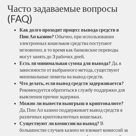
Часто задаваемые вопросы
(FAQ)
Как долго проходит процесс вывода средств в
Пин Ап казино?
Обычно, при использовании
электронных кошельков средства поступают
мгновенно, в то время как банковские переводы
могут занять до 3 рабочих дней.
Есть ли минимальная сумма для вывода?
Да, в
зависимости от выбранного метода, существуют
минимальные лимиты на вывод средств.
Что делать, если вывод средств задерживается?
Рекомендуется обратиться в службу поддержки для
выяснения причин задержки.
Можно ли вывести выигрыш в криптовалюте?
Да, Пин Ап казино поддерживает вывод средств в
различных криптовалютных кошельках.
Существуют ли комиссии на вывод?
В
большинстве случаев казино не взимает комиссий за