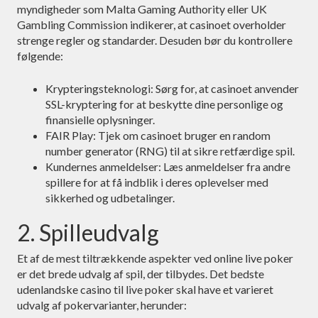
myndigheder som Malta Gaming Authority eller UK
Gambling Commission indikerer, at casinoet overholder
strenge regler og standarder. Desuden bør du kontrollere
følgende:
Krypteringsteknologi: Sørg for, at casinoet anvender
SSL-kryptering for at beskytte dine personlige og
finansielle oplysninger.
FAIR Play: Tjek om casinoet bruger en random
number generator (RNG) til at sikre retfærdige spil.
Kundernes anmeldelser: Læs anmeldelser fra andre
spillere for at få indblik i deres oplevelser med
sikkerhed og udbetalinger.
2. Spilleudvalg
Et af de mest tiltrækkende aspekter ved online live poker
er det brede udvalg af spil, der tilbydes. Det bedste
udenlandske casino til live poker skal have et varieret
udvalg af pokervarianter, herunder: