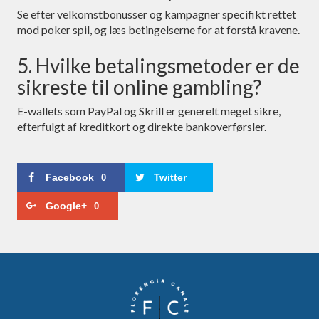
Se efter velkomstbonusser og kampagner specifikt rettet
mod poker spil, og læs betingelserne for at forstå kravene.
5. Hvilke betalingsmetoder er de
sikreste til online gambling?
E-wallets som PayPal og Skrill er generelt meget sikre,
efterfulgt af kreditkort og direkte bankoverførsler.
Facebook
Twitter
0
Google+
0