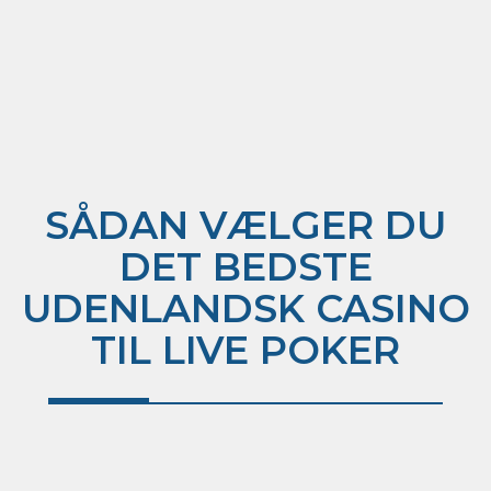
SÅDAN VÆLGER DU
DET BEDSTE
UDENLANDSK CASINO
TIL LIVE POKER