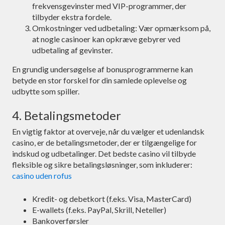
frekvensgevinster med VIP-programmer, der
tilbyder ekstra fordele.
Omkostninger ved udbetaling: Vær opmærksom på,
at nogle casinoer kan opkræve gebyrer ved
udbetaling af gevinster.
En grundig undersøgelse af bonusprogrammerne kan
betyde en stor forskel for din samlede oplevelse og
udbytte som spiller.
4. Betalingsmetoder
En vigtig faktor at overveje, når du vælger et udenlandsk
casino, er de betalingsmetoder, der er tilgængelige for
indskud og udbetalinger. Det bedste casino vil tilbyde
fleksible og sikre betalingsløsninger, som inkluderer:
casino uden rofus
Kredit- og debetkort (f.eks. Visa, MasterCard)
E-wallets (f.eks. PayPal, Skrill, Neteller)
Bankoverførsler