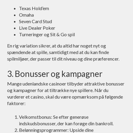
Texas Hold’em
Omaha
Seven Card Stud
Live Dealer Poker
Turneringer og Sit & Go spil
En rig variation sikrer, at du altid har noget nyt og
spændende at spille, samtidigt med at du kan finde
spilmiljøer, der passer til dit niveau og dine præferencer.
3. Bonusser og kampagner
Mange udenlandske casinoer tilbyder attraktive bonusser
og kampagner for at tiltrække nye spillere. Når du
vurderer et casino, skal du være opmærksom på følgende
faktorer:
Velkomstbonus: Se efter generøse
indskudsbonusser, der kan forøge din bankroll.
Belønningsprogrammer: Upside dine