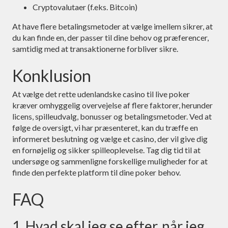
Cryptovalutaer (f.eks. Bitcoin)
At have flere betalingsmetoder at vælge imellem sikrer, at
du kan finde en, der passer til dine behov og præferencer,
samtidig med at transaktionerne forbliver sikre.
Konklusion
At vælge det rette udenlandske casino til live poker
kræver omhyggelig overvejelse af flere faktorer, herunder
licens, spilleudvalg, bonusser og betalingsmetoder. Ved at
følge de oversigt, vi har præsenteret, kan du træffe en
informeret beslutning og vælge et casino, der vil give dig
en fornøjelig og sikker spilleoplevelse. Tag dig tid til at
undersøge og sammenligne forskellige muligheder for at
finde den perfekte platform til dine poker behov.
FAQ
1. Hvad skal jeg se efter, når jeg