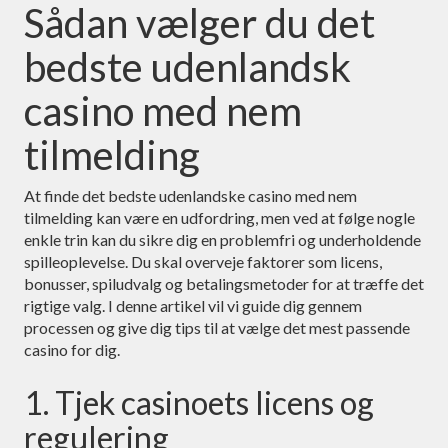
Sådan vælger du det
bedste udenlandsk
casino med nem
tilmelding
At finde det bedste udenlandske casino med nem
tilmelding kan være en udfordring, men ved at følge nogle
enkle trin kan du sikre dig en problemfri og underholdende
spilleoplevelse. Du skal overveje faktorer som licens,
bonusser, spiludvalg og betalingsmetoder for at træffe det
rigtige valg. I denne artikel vil vi guide dig gennem
processen og give dig tips til at vælge det mest passende
casino for dig.
1. Tjek casinoets licens og
regulering