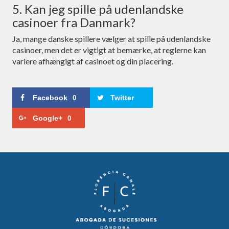
5. Kan jeg spille på udenlandske
casinoer fra Danmark?
Ja, mange danske spillere vælger at spille på udenlandske
casinoer, men det er vigtigt at bemærke, at reglerne kan
variere afhængigt af casinoet og din placering.
Facebook
Twitter
0
Google+
0