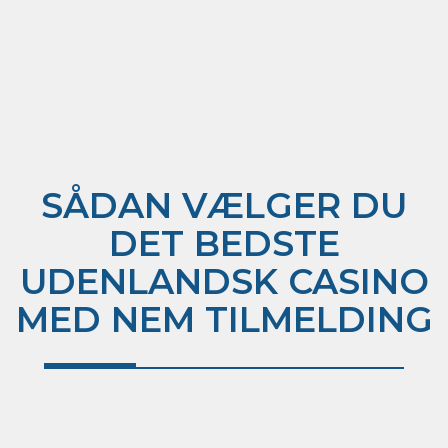
SÅDAN VÆLGER DU
DET BEDSTE
UDENLANDSK CASINO
MED NEM TILMELDING