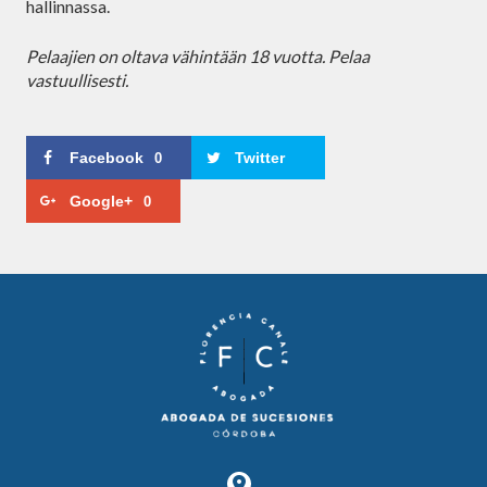
hallinnassa.
Pelaajien on oltava vähintään 18 vuotta. Pelaa
vastuullisesti.
Facebook
Twitter
0
Google+
0