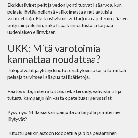
Eksklusiiviset pelit ja vedonlyönti tuovat lisäarvoa, kun
pelaaja löytää peliensä valikoimasta ainutlaatuisia
vaihtoehtoja. Eksklusiivisuus voi tarjota rajoitetun pääsyn
erityisiin peleihin, mikä lisää kiinnostusta ja tarjoaa
uudenlaisen elämyksen.
UKK: Mitä varotoimia
kannattaa noudattaa?
Tukipalvelut ja yhteydenotot ovat yleensä tarjolla, mikäli
pelaaja tarvitsee lisäapua tai lisätietoja.
Päätös siitä, miten aloittaa: rekisteröidy, vahvista tili ja
tutustu kampanjoihin vasta opeteltuasi perusasiat.
Kysymys: Millaisia kampanjoita on tarjolla ja miten ne
löytyvät?
Tutustu pelikirjastoon Roobetilla ja pidä pelaaminen