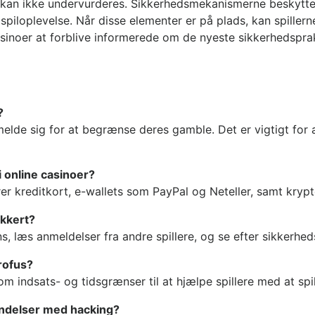
 kan ikke undervurderes. Sikkerhedsmekanismerne beskytter 
spiloplevelse. Når disse elementer er på plads, kan spillern
asinoer at forblive informerede om de nyeste sikkerhedsprak
?
ilmelde sig for at begrænse deres gamble. Det er vigtigt for
i online casinoer?
er kreditkort, e-wallets som PayPal og Neteller, samt krypt
ikkert?
ens, læs anmeldelser fra andre spillere, og se efter sikkerh
 rofus?
m indsats- og tidsgrænser til at hjælpe spillere med at spil
ndelser med hacking?