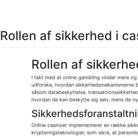
Rollen af sikkerhed i c
Rollen af sikkerh
I takt med at online gambling vinder mere og 
udforske, hvordan sikkerhedsmekanismerne bes
såsom databeskyttelse, transaktionssikkerhed,
hvordan de kan beskytte sig selv, mens de ny
Sikkerhedsforanstaltni
Online casinoer implementerer en række sikker
krypteringsteknologier, som sikre, at personl