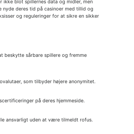
ikke blot spillernes data og midler, men
e nyde deres tid på casinoer med tillid og
sisser og reguleringer for at sikre en sikker
 at beskytte sårbare spillere og fremme
ovalutaer, som tilbyder højere anonymitet.
edscertificeringer på deres hjemmeside.
le ansvarligt uden at være tilmeldt rofus.