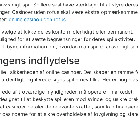
svarligt spil. Spillere skal have værktøjer til at styre dere
inger. Casinoer uden rofus skal være ekstra opmærksomme p
ter:
online casino uden rofus
an vælge at lukke deres konto midlertidigt eller permanent.
mulighed for at sætte begrænsninger for deres spilaktivitet.
 tilbyde information om, hvordan man spiller ansvarligt samt
ngens indflydelse
rolle i sikkerheden af online casinoer. Det skaber en ramme 
 ordentligt regulerede, øges spillernes tillid. Her er nogle a
nserede af troværdige myndigheder, må operere i markedet.
designet til at beskytte spilleren mod svindel og usikre prak
r, at casinoer betaler de relevante skatter, som kan finan
casinoerne for at sikre overholdelse af lovgivning og stan