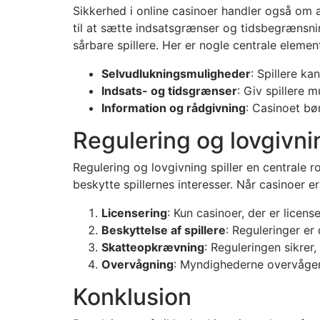
Sikkerhed i online casinoer handler også om an
til at sætte indsatsgrænser og tidsbegrænsn
sårbare spillere. Her er nogle centrale elemen
Selvudlukningsmuligheder
: Spillere k
Indsats- og tidsgrænser
: Giv spillere 
Information og rådgivning
: Casinoet bør
Regulering og lovgivni
Regulering og lovgivning spiller en centrale 
beskytte spillernes interesser. Når casinoer er
Licensering
: Kun casinoer, der er lice
Beskyttelse af spillere
: Reguleringer er 
Skatteopkrævning
: Reguleringen sikre
Overvågning
: Myndighederne overvåger 
Konklusion