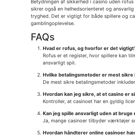
Betydningen af sikkerhed i casino uden rofus
sikrer også en helhedsorienteret og ansvarlig 
tryghed. Det er vigtigt for både spillere og c
gamblingoplevelse.
FAQs
Hvad er rofus, og hvorfor er det vigtigt
Rofus er et register, hvor spillere kan t
ansvarligt spil.
Hvilke betalingsmetoder er mest sikre 
De mest sikre betalingsmetoder inkluder
Hvordan kan jeg sikre, at et casino er s
Kontroller, at casinoet har en gyldig lic
Kan jeg spille ansvarligt uden at bruge
Ja, mange casinoer tilbyder værktøjer so
Hvordan håndterer online casinoer hæ