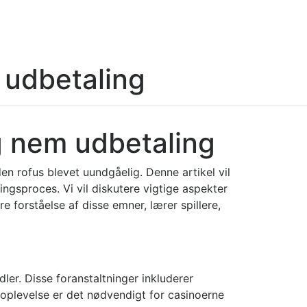
 udbetaling
og nem udbetaling
en rofus blevet uundgåelig. Denne artikel vil
ngsproces. Vi vil diskutere vigtige aspekter
 forståelse af disse emner, lærer spillere,
ler. Disse foranstaltninger inkluderer
iloplevelse er det nødvendigt for casinoerne