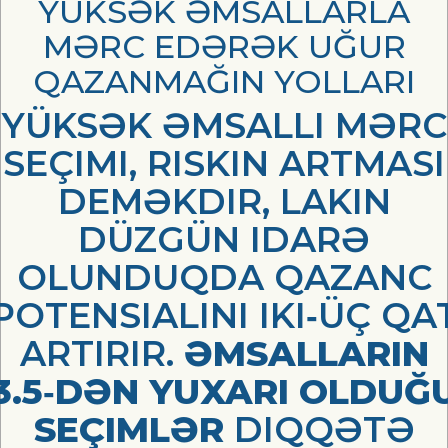
YÜKSƏK ƏMSALLARLA
MƏRC EDƏRƏK UĞUR
QAZANMAĞIN YOLLARI
YÜKSƏK ƏMSALLI MƏRC
SEÇIMI, RISKIN ARTMASI
DEMƏKDIR, LAKIN
DÜZGÜN IDARƏ
OLUNDUQDA QAZANC
POTENSIALINI IKI‑ÜÇ QA
ARTIRIR.
ƏMSALLARIN
3.5‑DƏN YUXARI OLDUĞ
SEÇIMLƏR
DIQQƏTƏ