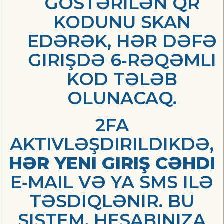
GÖSTƏRILƏN QR
KODUNU SKAN
EDƏRƏK, HƏR DƏFƏ
GIRIŞDƏ 6‑RƏQƏMLI
KOD TƏLƏB
OLUNACAQ.
2FA
AKTIVLƏŞDIRILDIKDƏ,
HƏR YENI GIRIŞ CƏHDI
E‑MAIL VƏ YA SMS ILƏ
TƏSDIQLƏNIR. BU
SISTEM, HESABINIZA