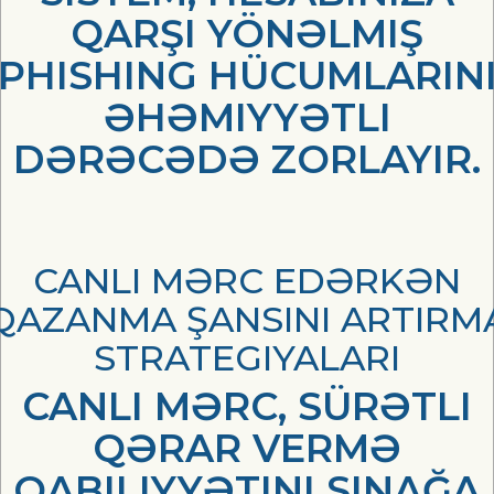
QARŞI YÖNƏLMIŞ
PHISHING HÜCUMLARIN
ƏHƏMIYYƏTLI
DƏRƏCƏDƏ ZORLAYIR.
CANLI MƏRC EDƏRKƏN
QAZANMA ŞANSINI ARTIRM
STRATEGIYALARI
CANLI MƏRC, SÜRƏTLI
QƏRAR VERMƏ
QABILIYYƏTINI SINAĞA