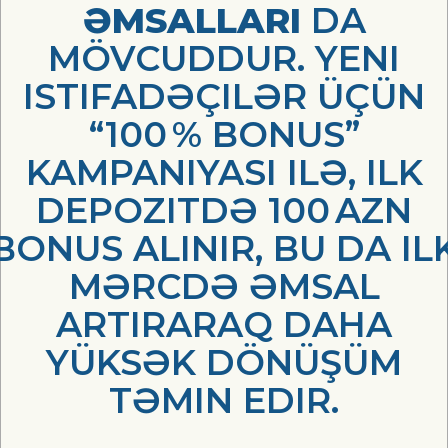
ƏMSALLARI
DA
MÖVCUDDUR. YENI
ISTIFADƏÇILƏR ÜÇÜN
“100 % BONUS”
KAMPANIYASI ILƏ, ILK
DEPOZITDƏ 100 AZN
BONUS ALINIR, BU DA IL
MƏRCDƏ ƏMSAL
ARTIRARAQ DAHA
YÜKSƏK DÖNÜŞÜM
TƏMIN EDIR.