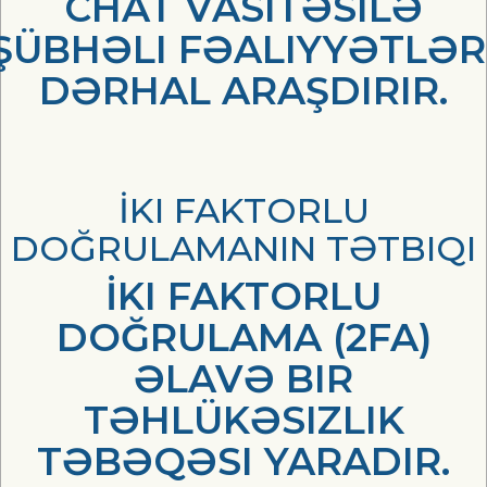
CHAT VASITƏSILƏ
ŞÜBHƏLI FƏALIYYƏTLƏR
DƏRHAL ARAŞDIRIR.
İKI FAKTORLU
DOĞRULAMANIN TƏTBIQI
İKI FAKTORLU
DOĞRULAMA (2FA)
ƏLAVƏ BIR
TƏHLÜKƏSIZLIK
TƏBƏQƏSI YARADIR.