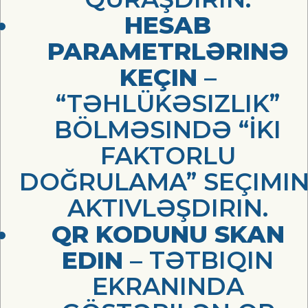
HESAB
PARAMETRLƏRINƏ
KEÇIN
–
“TƏHLÜKƏSIZLIK”
BÖLMƏSINDƏ “İKI
FAKTORLU
DOĞRULAMA” SEÇIMIN
AKTIVLƏŞDIRIN.
QR KODUNU SKAN
EDIN
– TƏTBIQIN
EKRANINDA