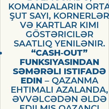
KOMANDALARIN ORT
ŞUT SAYI, KORNERLƏ
VƏ KARTLAR KIMI
GÖSTƏRICILƏR
SAATLIQ YENILƏNIR.
“CASH‑OUT”
FUNKSIYASINDAN
SƏMƏRƏLI ISTIFADƏ
EDIN
– QAZANMA
EHTIMALI AZALANDA,
ƏVVƏLCƏDƏN ƏLDƏ
EDILMIŞ QAZANCI