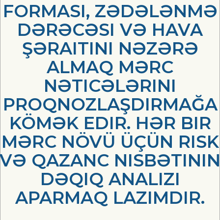
FORMASI, ZƏDƏLƏNMƏ
DƏRƏCƏSI VƏ HAVA
ŞƏRAITINI NƏZƏRƏ
ALMAQ MƏRC
NƏTICƏLƏRINI
PROQNOZLAŞDIRMAĞA
KÖMƏK EDIR. HƏR BIR
MƏRC NÖVÜ ÜÇÜN RISK
VƏ QAZANC NISBƏTINI
DƏQIQ ANALIZI
APARMAQ LAZIMDIR.