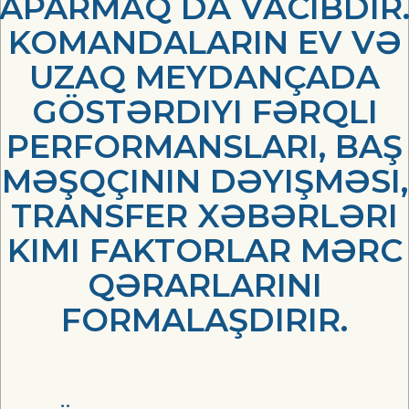
APARMAQ DA VACIBDIR
KOMANDALARIN EV VƏ
UZAQ MEYDANÇADA
GÖSTƏRDIYI FƏRQLI
PERFORMANSLARI, BAŞ
MƏŞQÇININ DƏYIŞMƏSI,
TRANSFER XƏBƏRLƏRI
KIMI FAKTORLAR MƏRC
QƏRARLARINI
FORMALAŞDIRIR.