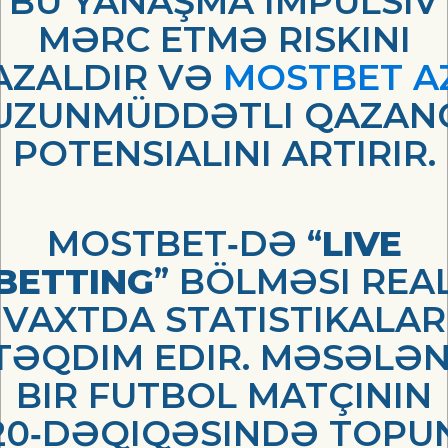
BU YANAŞMA IMPULSIV
MƏRC ETMƏ RISKINI
AZALDIR VƏ
MOSTBET A
UZUNMÜDDƏTLI QAZAN
POTENSIALINI ARTIRIR.
MOSTBET‑DƏ “
LIVE
BETTING
” BÖLMƏSI REA
VAXTDA STATISTIKALAR
TƏQDIM EDIR. MƏSƏLƏN
BIR FUTBOL MATÇININ
20‑DƏQIQƏSINDƏ TOPU