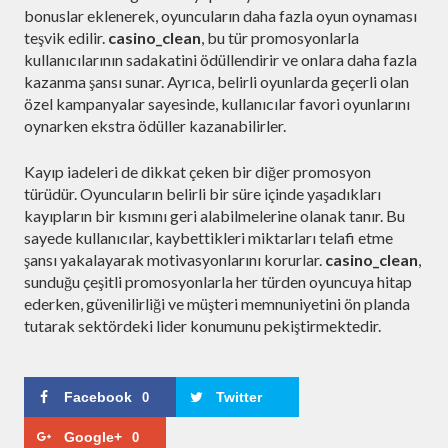
bonuslar eklenerek, oyuncuların daha fazla oyun oynaması
teşvik edilir.
casino_clean
, bu tür promosyonlarla
kullanıcılarının sadakatini ödüllendirir ve onlara daha fazla
kazanma şansı sunar. Ayrıca, belirli oyunlarda geçerli olan
özel kampanyalar sayesinde, kullanıcılar favori oyunlarını
oynarken ekstra ödüller kazanabilirler.
Kayıp iadeleri de dikkat çeken bir diğer promosyon
türüdür. Oyuncuların belirli bir süre içinde yaşadıkları
kayıpların bir kısmını geri alabilmelerine olanak tanır. Bu
sayede kullanıcılar, kaybettikleri miktarları telafi etme
şansı yakalayarak motivasyonlarını korurlar.
casino_clean
,
sunduğu çeşitli promosyonlarla her türden oyuncuya hitap
ederken, güvenilirliği ve müşteri memnuniyetini ön planda
tutarak sektördeki lider konumunu pekiştirmektedir.
Facebook
Twitter
0
Google+
0