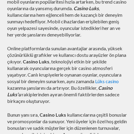
mobil oyunların popülaritesi hızla artarken, bu trend casino
oyunlarına da yansımış durumda.
Casino Luks
,
kullanıcılarına hem eğlenceli hem de kazançlı bir deneyim
sunmayı hedefliyor. Mobil cihazlardan erişilebilen geniş
oyun yelpazesi sayesinde, oyuncular istedikleri her an ve
her yerde şanslarını deneyebiliyorlar.
Online platformlarda sunulan avantajlar arasında, yüksek
çözünürlüklü grafikler ve kullanıcı dostu arayüzler ön plana
çıkıyor.
Casino Luks
, teknolojiyi etkin bir şekilde
kullanarak oyuncularına gerçek bir casino atmosferi
yaşatıyor. Canlı krupiyelerle oynanan oyunlar, oyunculara
sosyal bir deneyim sunarken, aynı zamanda
Lüks casino
kazanma şanslarını da artırıyor. Bu özellikler,
Casino
Luks’u
rakiplerinden ayıran önemli faktörlerden sadece
birkaçını oluşturuyor.
Bunun yanı sıra,
Casino Luks
kullanıcılarına çeşitli bonuslar
ve promosyonlar da sunuyor. Yeni üyeler için özel hoş geldin
bonusları ve sadık müşteriler için düzenlenen turnuvalar,