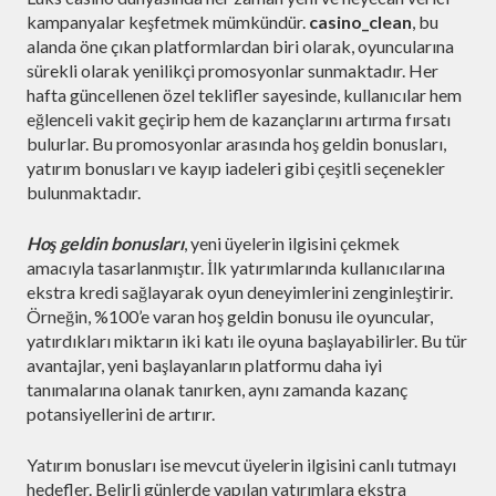
kampanyalar keşfetmek mümkündür.
casino_clean
, bu
alanda öne çıkan platformlardan biri olarak, oyuncularına
sürekli olarak yenilikçi promosyonlar sunmaktadır. Her
hafta güncellenen özel teklifler sayesinde, kullanıcılar hem
eğlenceli vakit geçirip hem de kazançlarını artırma fırsatı
bulurlar. Bu promosyonlar arasında hoş geldin bonusları,
yatırım bonusları ve kayıp iadeleri gibi çeşitli seçenekler
bulunmaktadır.
Hoş geldin bonusları
, yeni üyelerin ilgisini çekmek
amacıyla tasarlanmıştır. İlk yatırımlarında kullanıcılarına
ekstra kredi sağlayarak oyun deneyimlerini zenginleştirir.
Örneğin, %100’e varan hoş geldin bonusu ile oyuncular,
yatırdıkları miktarın iki katı ile oyuna başlayabilirler. Bu tür
avantajlar, yeni başlayanların platformu daha iyi
tanımalarına olanak tanırken, aynı zamanda kazanç
potansiyellerini de artırır.
Yatırım bonusları ise mevcut üyelerin ilgisini canlı tutmayı
hedefler. Belirli günlerde yapılan yatırımlara ekstra