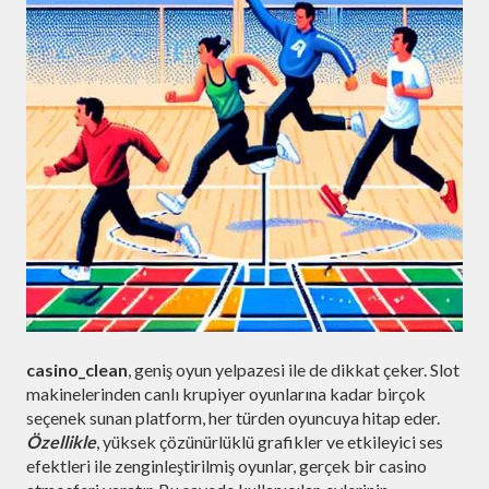
casino_clean
, geniş oyun yelpazesi ile de dikkat çeker. Slot
makinelerinden canlı krupiyer oyunlarına kadar birçok
seçenek sunan platform, her türden oyuncuya hitap eder.
Özellikle
, yüksek çözünürlüklü grafikler ve etkileyici ses
efektleri ile zenginleştirilmiş oyunlar, gerçek bir casino