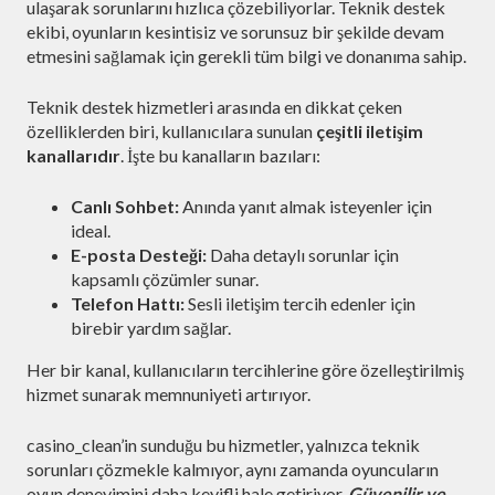
ulaşarak sorunlarını hızlıca çözebiliyorlar. Teknik destek
ekibi, oyunların kesintisiz ve sorunsuz bir şekilde devam
etmesini sağlamak için gerekli tüm bilgi ve donanıma sahip.
Teknik destek hizmetleri arasında en dikkat çeken
özelliklerden biri, kullanıcılara sunulan
çeşitli iletişim
kanallarıdır
. İşte bu kanalların bazıları:
Canlı Sohbet:
Anında yanıt almak isteyenler için
ideal.
E-posta Desteği:
Daha detaylı sorunlar için
kapsamlı çözümler sunar.
Telefon Hattı:
Sesli iletişim tercih edenler için
birebir yardım sağlar.
Her bir kanal, kullanıcıların tercihlerine göre özelleştirilmiş
hizmet sunarak memnuniyeti artırıyor.
casino_clean’in sunduğu bu hizmetler, yalnızca teknik
sorunları çözmekle kalmıyor, aynı zamanda oyuncuların
oyun deneyimini daha keyifli hale getiriyor.
Güvenilir ve