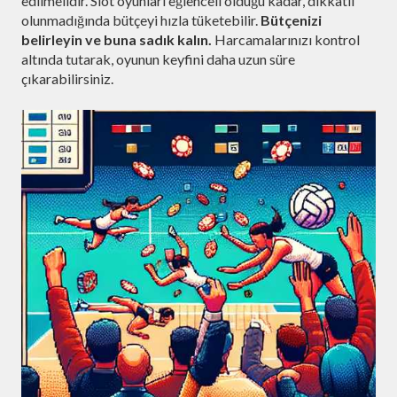
edilmelidir. Slot oyunları eğlenceli olduğu kadar, dikkatli
olunmadığında bütçeyi hızla tüketebilir.
Bütçenizi
belirleyin ve buna sadık kalın.
Harcamalarınızı kontrol
altında tutarak, oyunun keyfini daha uzun süre
çıkarabilirsiniz.