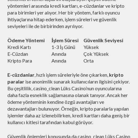
yöntemleri arasında kredi kartları, e-cüzdanlar ve kripto
para birimleri yer alıyor. Her bir yöntem, farklı oyuncu
ihtiyaçlarına hitap ederken, işlem süreleri ve güvenlik
seviyeleri ile de birbirinden ayrılıyor.
Ödeme Yöntemi
İşlem Süresi
Güvenlik Seviyesi
Kredi Kartı
1-3 İş Günü
Yüksek
E-Cüzdan
Anında
Çok Yüksek
Kripto Para
Anında
Orta
E-cüzdanlar
, hızlı işlem süreleriyle öne çıkarken,
kripto
paralar
ise anonimlik sunarak kullanıcıların ilgisini çekiyor.
Bu çeşitlilik, casino_clean Lüks Casino’nun oyuncularına
daha fazla esneklik sağlamasına olanak tanıyor. Ancak her
ödeme yönteminin kendine özgü avantajları ve
dezavantajları bulunuyor. Örneğin, kripto paralarla yapılan
işlemler daha az izlenebilirken, kredi kartları daha geniş bir
kullanıcı kitlesi tarafından kabul görüyor.
Güvenlik önlemleri konusunda da casino_clean Lüks Casino