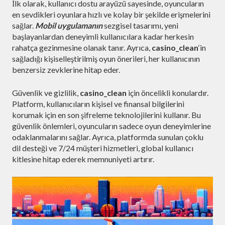
İlk olarak, kullanıcı dostu arayüzü sayesinde, oyuncuların
en sevdikleri oyunlara hızlı ve kolay bir şekilde erişmelerini
sağlar.
Mobil uygulamanın
sezgisel tasarımı, yeni
başlayanlardan deneyimli kullanıcılara kadar herkesin
rahatça gezinmesine olanak tanır. Ayrıca,
casino_clean
‘in
sağladığı kişiselleştirilmiş oyun önerileri, her kullanıcının
benzersiz zevklerine hitap eder.
Güvenlik ve gizlilik,
casino_clean
için öncelikli konulardır.
Platform, kullanıcıların kişisel ve finansal bilgilerini
korumak için en son şifreleme teknolojilerini kullanır. Bu
güvenlik önlemleri, oyuncuların sadece oyun deneyimlerine
odaklanmalarını sağlar. Ayrıca, platformda sunulan çoklu
dil desteği ve 7/24 müşteri hizmetleri, global kullanıcı
kitlesine hitap ederek memnuniyeti artırır.