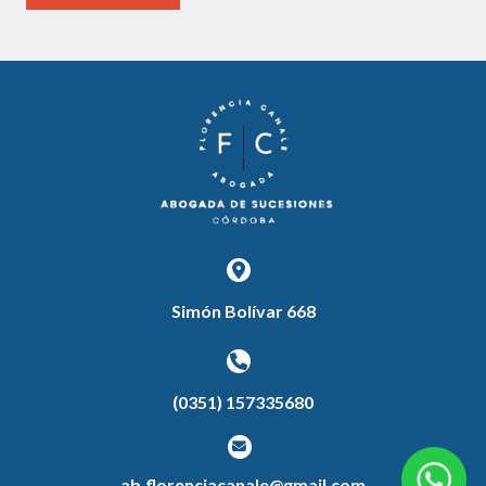
Simón Bolívar 668
(0351) 157335680
ab.florenciacanale@gmail.com