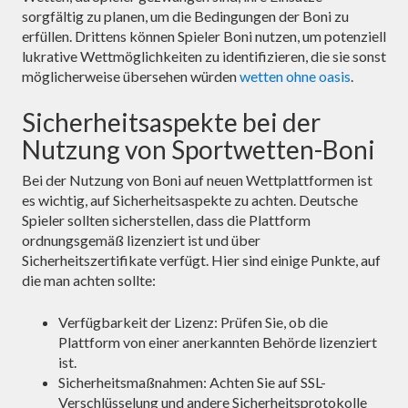
sorgfältig zu planen, um die Bedingungen der Boni zu
erfüllen. Drittens können Spieler Boni nutzen, um potenziell
lukrative Wettmöglichkeiten zu identifizieren, die sie sonst
möglicherweise übersehen würden
wetten ohne oasis
.
Sicherheitsaspekte bei der
Nutzung von Sportwetten-Boni
Bei der Nutzung von Boni auf neuen Wettplattformen ist
es wichtig, auf Sicherheitsaspekte zu achten. Deutsche
Spieler sollten sicherstellen, dass die Plattform
ordnungsgemäß lizenziert ist und über
Sicherheitszertifikate verfügt. Hier sind einige Punkte, auf
die man achten sollte:
Verfügbarkeit der Lizenz: Prüfen Sie, ob die
Plattform von einer anerkannten Behörde lizenziert
ist.
Sicherheitsmaßnahmen: Achten Sie auf SSL-
Verschlüsselung und andere Sicherheitsprotokolle