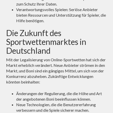
zum Schutz Ihrer Daten.
Verantwortungsvolles Spielen: Seriöse Anbieter
bieten Ressourcen und Unterstützung für Spieler, die
Hilfe benötigen.
Die Zukunft des
Sportwettenmarktes in
Deutschland
Mit der Legalisierung von Online-Sportwetten hat sich der
Markt erheblich verändert. Neue Anbieter strömen in den
Markt, und Boni sind ein gängiges Mittel, um sich von der
Konkurrenz abzuheben. Zukünftige Entwicklungen
könnten beinhalten:
Änderungen der Regulierung, die die Höhe und Art
der angebotenen Boni beeinflussen können.
Neue Technologien, die die Benutzererfahrung
verbessern und die Spiele sicherer machen.