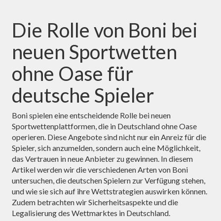
Die Rolle von Boni bei
neuen Sportwetten
ohne Oase für
deutsche Spieler
Boni spielen eine entscheidende Rolle bei neuen
Sportwettenplattformen, die in Deutschland ohne Oase
operieren. Diese Angebote sind nicht nur ein Anreiz für die
Spieler, sich anzumelden, sondern auch eine Möglichkeit,
das Vertrauen in neue Anbieter zu gewinnen. In diesem
Artikel werden wir die verschiedenen Arten von Boni
untersuchen, die deutschen Spielern zur Verfügung stehen,
und wie sie sich auf ihre Wettstrategien auswirken können.
Zudem betrachten wir Sicherheitsaspekte und die
Legalisierung des Wettmarktes in Deutschland.