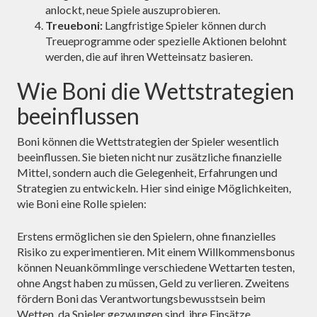
anlockt, neue Spiele auszuprobieren.
Treueboni:
Langfristige Spieler können durch
Treueprogramme oder spezielle Aktionen belohnt
werden, die auf ihren Wetteinsatz basieren.
Wie Boni die Wettstrategien
beeinflussen
Boni können die Wettstrategien der Spieler wesentlich
beeinflussen. Sie bieten nicht nur zusätzliche finanzielle
Mittel, sondern auch die Gelegenheit, Erfahrungen und
Strategien zu entwickeln. Hier sind einige Möglichkeiten,
wie Boni eine Rolle spielen:
Erstens ermöglichen sie den Spielern, ohne finanzielles
Risiko zu experimentieren. Mit einem Willkommensbonus
können Neuankömmlinge verschiedene Wettarten testen,
ohne Angst haben zu müssen, Geld zu verlieren. Zweitens
fördern Boni das Verantwortungsbewusstsein beim
Wetten, da Spieler gezwungen sind, ihre Einsätze