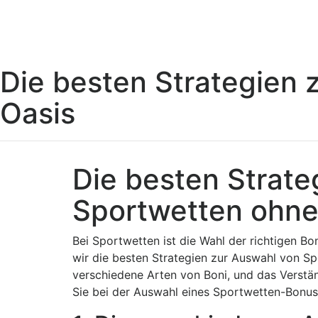
Die besten Strategien 
Oasis
Die besten Strate
Sportwetten ohne
Bei Sportwetten ist die Wahl der richtigen B
wir die besten Strategien zur Auswahl von Spo
verschiedene Arten von Boni, und das Verstän
Sie bei der Auswahl eines Sportwetten-Bonus