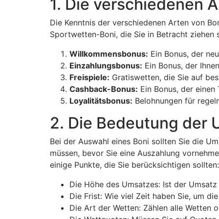
1. Die verschiedenen 
Die Kenntnis der verschiedenen Arten von Bon
Sportwetten-Boni, die Sie in Betracht ziehen s
Willkommensbonus:
Ein Bonus, der neu
Einzahlungsbonus:
Ein Bonus, der Ihnen
Freispiele:
Gratiswetten, die Sie auf be
Cashback-Bonus:
Ein Bonus, der einen T
Loyalitätsbonus:
Belohnungen für regelm
2. Die Bedeutung der
Bei der Auswahl eines Boni sollten Sie die 
müssen, bevor Sie eine Auszahlung vornehmen 
einige Punkte, die Sie berücksichtigen sollten:
Die Höhe des Umsatzes: Ist der Umsatz
Die Frist: Wie viel Zeit haben Sie, um d
Die Art der Wetten: Zählen alle Wetten 