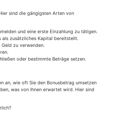
Hier sind die gängigsten Arten von
melden und eine erste Einzahlung zu tätigen.
s zusätzliches Kapital bereitstellt.
s Geld zu verwenden.
ren.
hließen oder bestimmte Beträge setzen.
en an, wie oft Sie den Bonusbetrag umsetzen
ben, was von Ihnen erwartet wird. Hier sind
lich?