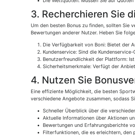
Die Wettquoten: Müssen Sie auf Quoten
3. Recherchieren Sie 
Um den besten Bonus zu finden, sollten Sie v
Bewertungen anderer Nutzer. Heben Sie folg
Die Verfügbarkeit von Boni: Bietet der 
Kundenservice: Sind die Kundenservice-O
Benutzerfreundlichkeit der Plattform: Is
Sicherheitsmerkmale: Verfügt der Anbie
4. Nutzen Sie Bonusve
Eine effiziente Möglichkeit, die besten Sport
verschiedene Angebote zusammen, sodass Sie a
Schneller Überblick über die verschied
Aktuelle Informationen über Aktionen u
Bewertungen und Erfahrungsberichte von 
Filterfunktionen, die es erleichtern, de