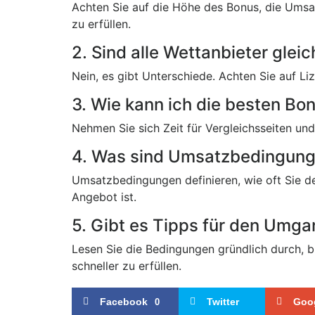
Achten Sie auf die Höhe des Bonus, die Umsat
zu erfüllen.
2. Sind alle Wettanbieter glei
Nein, es gibt Unterschiede. Achten Sie auf 
3. Wie kann ich die besten B
Nehmen Sie sich Zeit für Vergleichsseiten un
4. Was sind Umsatzbedingunge
Umsatzbedingungen definieren, wie oft Sie d
Angebot ist.
5. Gibt es Tipps für den Umga
Lesen Sie die Bedingungen gründlich durch, 
schneller zu erfüllen.
Facebook
Twitter
Goo
0