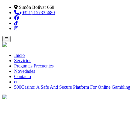
Simón Bolívar 668
(0351) 157335680
Inicio
Servicios
Preguntas Frecuentes
Novedades
Contacto
en
500Casino: A Safe And Secure Platform For Online Gambling