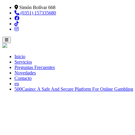
Simón Bolívar 668
(0351) 157335680
Inicio
Servicios
Preguntas Frecuentes
Novedades
Contacto
en
500Casino: A Safe And Secure Platform For Online Gambling