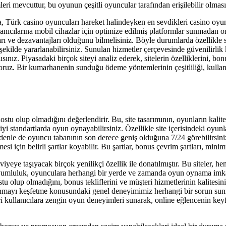
eri mevcuttur, bu oyunun çeşitli oyuncular tarafından erişilebilir olmasın
, Türk casino oyuncuları hareket halindeyken en sevdikleri casino oyunl
lanıcılarına mobil cihazlar için optimize edilmiş platformlar sunmadan on
arı ve dezavantajları olduğunu bilmelisiniz. Böyle durumlarda özellikle s
i şekilde yararlanabilirsiniz. Sunulan hizmetler çerçevesinde güvenilirli
ız. Piyasadaki birçok siteyi analiz ederek, sitelerin özelliklerini, bon
oruz. Bir kumarhanenin sunduğu ödeme yöntemlerinin çeşitliliği, kullanıc
 olup olmadığını değerlendirir. Bu, site tasarımının, oyunların kalitesin
tandartlarda oyun oynayabilirsiniz. Özellikle site içerisindeki oyunları
e de oyuncu tabanının son derece geniş olduğuna 7/24 görebilirsiniz. B
i için belirli şartlar koyabilir. Bu şartlar, bonus çevrim şartları, minimu
viyeye taşıyacak birçok yenilikçi özellik ile donatılmıştır. Bu siteler, he
uyumluluk, oyunculara herhangi bir yerde ve zamanda oyun oynama imkanı
dostu olup olmadığını, bonus tekliflerini ve müşteri hizmetlerinin kalites
lanmayı keşfetme konusundaki genel deneyimimiz herhangi bir sorun sunm
i kullanıcılara zengin oyun deneyimleri sunarak, online eğlencenin keyfi