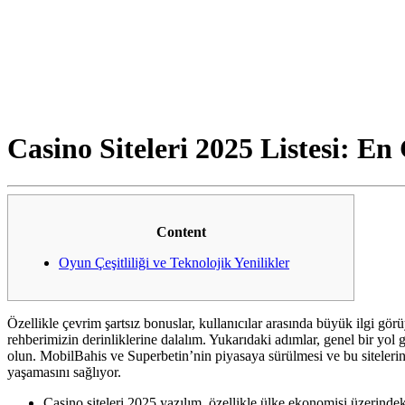
Casino Siteleri 2025 Listesi: En
Content
Oyun Çeşitliliği ve Teknolojik Yenilikler
Özellikle çevrim şartsız bonuslar, kullanıcılar arasında büyük ilgi görü
rehberimizin derinliklerine dalalım. Yukarıdaki adımlar, genel bir yol g
olun. MobilBahis ve Superbetin’nin piyasaya sürülmesi ve bu sitelerin 
yaşamasını sağlıyor.
Casino siteleri 2025 yazılım, özellikle ülke ekonomisi üzerindek