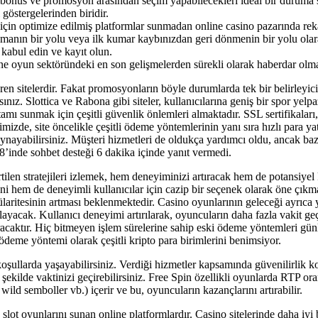
 bonus ve promosyon arasından seçim yapabilecekleri ideal bir duruma 
 göstergelerinden biridir.
r için optimize edilmiş platformlar sunmadan online casino pazarında re
amanın bir yolu veya ilk kumar kaybınızdan geri dönmenin bir yolu olar
ı kabul edin ve kayıt olun.
ine oyun sektöründeki en son gelişmelerden sürekli olarak haberdar olma
n sitelerdir. Fakat promosyonların böyle durumlarda tek bir belirleyici o
. Slottica ve Rabona gibi siteler, kullanıcılarına geniş bir spor yelpaze
mı sunmak için çeşitli güvenlik önlemleri almaktadır. SSL sertifikaları, li
izde, site öncelikle çeşitli ödeme yöntemlerinin yanı sıra hızlı para ya
nayabilirsiniz. Müşteri hizmetleri de oldukça yardımcı oldu, ancak bazen
e 8’inde sohbet desteği 6 dakika içinde yanıt vermedi.
tilen stratejileri izlemek, hem deneyiminizi artıracak hem de potansiye
hem de deneyimli kullanıcılar için cazip bir seçenek olarak öne çıkmakta
ülaritesinin artması beklenmektedir. Casino oyunlarının geleceği ayrıca 
ğlayacak. Kullanıcı deneyimi artırılarak, oyuncuların daha fazla vakit 
tıracaktır. Hiç bitmeyen işlem sürelerine sahip eski ödeme yöntemleri gün
 ödeme yöntemi olarak çeşitli kripto para birimlerini benimsiyor.
yi koşullarda yaşayabilirsiniz. Verdiği hizmetler kapsamında güvenilirli
 şekilde vaktinizi geçirebilirsiniz. Free Spin özellikli oyunlarda RTP oran
 wild semboller vb.) içerir ve bu, oyuncuların kazançlarını artırabilir.
 slot oyunlarını sunan online platformlardır. Casino sitelerinde daha iyi