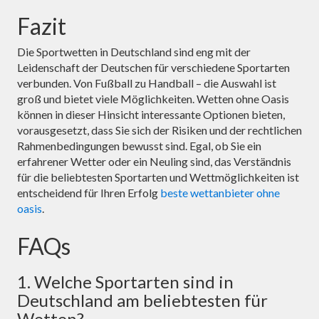
Fazit
Die Sportwetten in Deutschland sind eng mit der
Leidenschaft der Deutschen für verschiedene Sportarten
verbunden. Von Fußball zu Handball – die Auswahl ist
groß und bietet viele Möglichkeiten. Wetten ohne Oasis
können in dieser Hinsicht interessante Optionen bieten,
vorausgesetzt, dass Sie sich der Risiken und der rechtlichen
Rahmenbedingungen bewusst sind. Egal, ob Sie ein
erfahrener Wetter oder ein Neuling sind, das Verständnis
für die beliebtesten Sportarten und Wettmöglichkeiten ist
entscheidend für Ihren Erfolg
beste wettanbieter ohne
oasis
.
FAQs
1. Welche Sportarten sind in
Deutschland am beliebtesten für
Wetten?