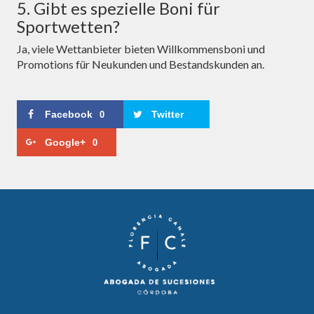
5. Gibt es spezielle Boni für
Sportwetten?
Ja, viele Wettanbieter bieten Willkommensboni und
Promotions für Neukunden und Bestandskunden an.
Facebook
Twitter
0
Google+
0