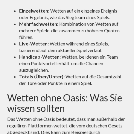
Einzelwetten:
Wetten auf ein einzelnes Ereignis
oder Ergebnis, wie das Siegteam eines Spiels.
Mehrfachwetten:
Kombination von Wetten auf
mehrere Spiele, die zusammen zu höheren Quoten
führen.
Live-Wetten:
Wetten während eines Spiels,
basierend auf dem aktuellen Spielverlauf.
Handicap-Wetten:
Wetten, bei denen ein Team
einen Punktvorteil erhält, um die Chancen
auszugleichen.
Totals (Über/Unter):
Wetten auf die Gesamtzahl
der Tore oder Punkte in einem Spiel.
Wetten ohne Oasis: Was Sie
wissen sollten
Das Wetten ohne Oasis bedeutet, dass man außerhalb der
regulären Plattformen wettet, die vom deutschen Gesetz
abgedeckt sind. Dies kann zum Beispiel durch