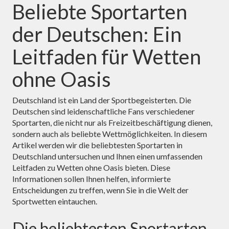
Beliebte Sportarten
der Deutschen: Ein
Leitfaden für Wetten
ohne Oasis
Deutschland ist ein Land der Sportbegeisterten. Die
Deutschen sind leidenschaftliche Fans verschiedener
Sportarten, die nicht nur als Freizeitbeschäftigung dienen,
sondern auch als beliebte Wettmöglichkeiten. In diesem
Artikel werden wir die beliebtesten Sportarten in
Deutschland untersuchen und Ihnen einen umfassenden
Leitfaden zu Wetten ohne Oasis bieten. Diese
Informationen sollen Ihnen helfen, informierte
Entscheidungen zu treffen, wenn Sie in die Welt der
Sportwetten eintauchen.
Die beliebtesten Sportarten