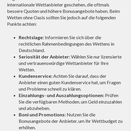
internationale Wettanbieter geschehen, die oftmals
bessere Quoten und höhere Bonusangebote haben. Beim
Wetten ohne Oasis sollten Sie jedoch auf die folgenden
Punkte achten:
Rechtslage:
Informieren Sie sich über die
rechtlichen Rahmenbedingungen des Wettens in
Deutschland.
Seriosität der Anbieter:
Wählen Sie nur lizensierte
und vertrauenswürdige Wettanbieter für Ihre
Wetten.
Kundenservice:
Achten Sie darauf, dass der
Anbieter einen guten Kundenservice hat, um Fragen
und Probleme schnell zu klären.
Einzahlungs- und Auszahlungsoptionen:
Prüfen
Sie die verfügbaren Methoden, um Geld einzuzahlen
und abzuheben.
Boni und Promotions:
Nutzen Sie die
Bonusangebote der Anbieter, um Ihr Wettbudget zu
erhöhen.