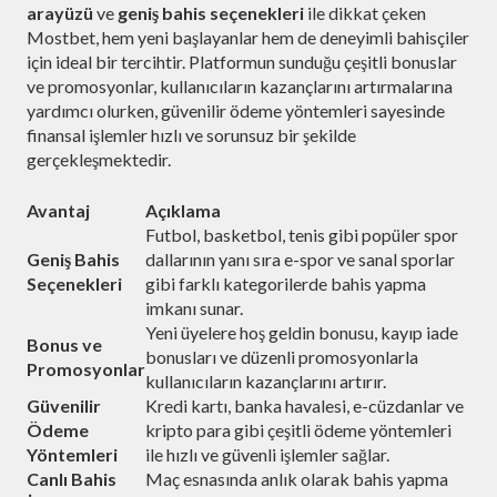
arayüzü
ve
geniş bahis seçenekleri
ile dikkat çeken
Mostbet, hem yeni başlayanlar hem de deneyimli bahisçiler
için ideal bir tercihtir. Platformun sunduğu çeşitli bonuslar
ve promosyonlar, kullanıcıların kazançlarını artırmalarına
yardımcı olurken, güvenilir ödeme yöntemleri sayesinde
finansal işlemler hızlı ve sorunsuz bir şekilde
gerçekleşmektedir.
Avantaj
Açıklama
Futbol, basketbol, tenis gibi popüler spor
Geniş Bahis
dallarının yanı sıra e-spor ve sanal sporlar
Seçenekleri
gibi farklı kategorilerde bahis yapma
imkanı sunar.
Yeni üyelere hoş geldin bonusu, kayıp iade
Bonus ve
bonusları ve düzenli promosyonlarla
Promosyonlar
kullanıcıların kazançlarını artırır.
Güvenilir
Kredi kartı, banka havalesi, e-cüzdanlar ve
Ödeme
kripto para gibi çeşitli ödeme yöntemleri
Yöntemleri
ile hızlı ve güvenli işlemler sağlar.
Canlı Bahis
Maç esnasında anlık olarak bahis yapma