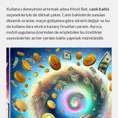
Kullanıcı deneyimini artırmak adına Most Bet,
canlı bahis
seçenekleriyle de dikkat çeker. Canlı bahislerde sunulan
dinamik oranlar, maçın gidişatına göre sürekli değişir ve bu
da kullanıcılara ekstra kazanç fırsatları yaratır. Ayrıca,
mobil uygulama üzerinden de erişilebilen bu özellikler
sayesinde her an her yerden bahis yapmak mümkündür.