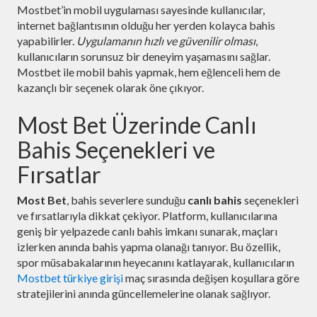
Mostbet’in mobil uygulaması sayesinde kullanıcılar,
internet bağlantısının olduğu her yerden kolayca bahis
yapabilirler.
Uygulamanın hızlı ve güvenilir olması
,
kullanıcıların sorunsuz bir deneyim yaşamasını sağlar.
Mostbet ile mobil bahis yapmak, hem eğlenceli hem de
kazançlı bir seçenek olarak öne çıkıyor.
Most Bet Üzerinde Canlı
Bahis Seçenekleri ve
Fırsatlar
Most Bet
, bahis severlere sunduğu
canlı bahis
seçenekleri
ve fırsatlarıyla dikkat çekiyor. Platform, kullanıcılarına
geniş bir yelpazede canlı bahis imkanı sunarak, maçları
izlerken anında bahis yapma olanağı tanıyor. Bu özellik,
spor müsabakalarının heyecanını katlayarak, kullanıcıların
Mostbet türkiye girişi
maç sırasında değişen koşullara göre
stratejilerini anında güncellemelerine olanak sağlıyor.