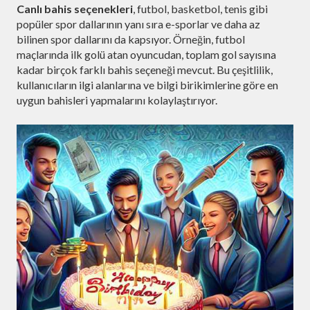
Canlı bahis seçenekleri
, futbol, basketbol, tenis gibi
popüler spor dallarının yanı sıra e-sporlar ve daha az
bilinen spor dallarını da kapsıyor. Örneğin, futbol
maçlarında ilk golü atan oyuncudan, toplam gol sayısına
kadar birçok farklı bahis seçeneği mevcut. Bu çeşitlilik,
kullanıcıların ilgi alanlarına ve bilgi birikimlerine göre en
uygun bahisleri yapmalarını kolaylaştırıyor.