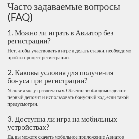
Часто задаваемые вопросы
(FAQ)
1. Можно ли играть в Авиатор без
регистрации?
Нет, чтобы участвовать в игре и делать ставки, необходимо
пройти процесс регистрации.
2. Каковы условия для получения
бонуса при регистрации?
Условия могут различаться. Обычно необходимо сделать
первый депозит и использовать бонусный код, если такой
предусмотрен.
3. Доступна ли игра на мобильных
устройствах?
Да, вы можете скачать мобильное приложение Авиатор