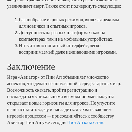
увеличивает азарт. Также стоит подчеркнуть следующее:
Разнообразие игровых режимов, включая режимы
для новичков и опытных игроков.
Доступность на разных платформах: как на
компьютерах, так и на мобильных устройствах.
Интуитивно понятный интерфейс, легко
воспринимаемый даже начинающими игроками.
Заключение
Игра «Авиатор» от Пин Ап объединяет множество
аспектов, что делает ее популярной в среде азартных игр.
Возможность скачать, пройти регистрацию и
наслаждаться уникальными возможностями аккаунта
открывает новые горизонты для игроков. Не упустите
шанс испытать удачу и насладиться захватывающим
игровой процессом — присоединяйтесь к сообществу
Авиатор Пин Ап уже сегодня
Пин Ап казахстан
.